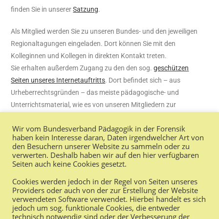
finden Sie in unserer
Satzung
.
Als Mitglied werden Sie zu unseren Bundes- und den jeweiligen
Regionaltagungen eingeladen. Dort können Sie mit den
Kolleginnen und Kollegen in direkten Kontakt treten.
Sie erhalten außerdem Zugang zu den den sog.
geschützen
Seiten unseres Internetauftritts
. Dort befindet sich – aus
Urheberrechtsgründen – das meiste pädagogische- und
Unterrichtsmaterial, wie es von unseren Mitgliedern zur
Verfügung gestellt wird, zudem die Namen und Adressen unserer
Wir vom Bundesverband Pädagogik in der Forensik
Mitglieder.
haben kein Interesse daran, Daten irgendwelcher Art von
den Besuchern unserer Website zu sammeln oder zu
Wenn Sie Mitglied werden wollen, klicken Sie bitte
hier
!
verwerten. Deshalb haben wir auf den hier verfügbaren
Seiten auch keine Cookies gesetzt.
In den Untermenüpunkten dieser Seite erfahren Sie außerdem
Cookies werden jedoch in der Regel von Seiten unseres
noch etwas zur Vergangenheit unseres Verbandes.
Providers oder auch von der zur Erstellung der Website
verwendeten Software verwendet. Hierbei handelt es sich
jedoch um sog. funktionale Cookies, die entweder
technisch notwendig sind oder der Verbesserung der